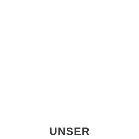
von der Natur abgeschaut
sinnvolle Produkte
flauschige Materialien
perfekt für Kinder
UNSER